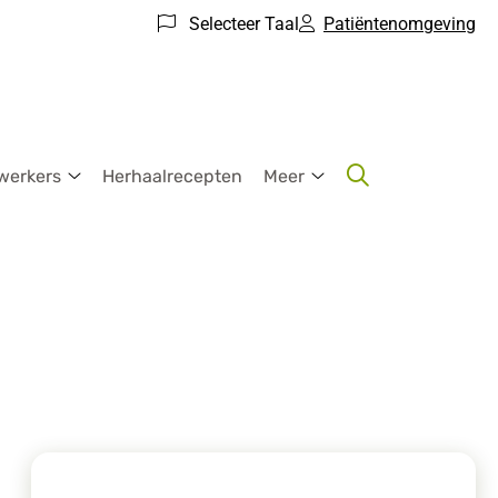
Selecteer Taal
Patiëntenomgeving
werkers
Herhaalrecepten
Meer
Medewerkers
Meer
submenu
submenu