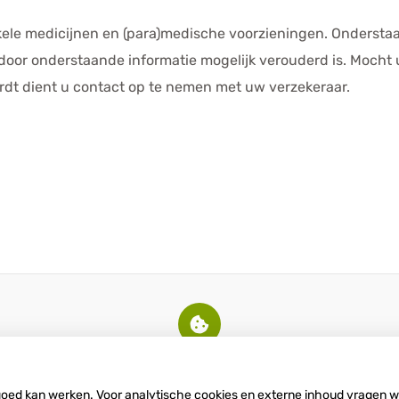
kele medicijnen en (para)medische voorzieningen. Onderstaan
door onderstaande informatie mogelijk verouderd is. Mocht
dt dient u contact op te nemen met uw verzekeraar.
U heeft geen toestemming gegeven
voor
externe inhoud
die nodig is om dit
te zien.
 goed kan werken. Voor analytische cookies en externe inhoud vragen 