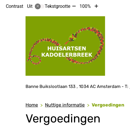
Tekst
Tekst
Contrast
Tekstgrootte
100%
Uit
verkleinen
vergroten
met
met
10%
10%
Hoof
Adresgegevens
Banne Buikslootlaan
133
1034 AC
Amsterdam
Home
Nuttige informatie
Vergoedingen
Vergoedingen